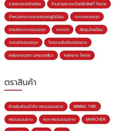
ขายยางรถตัดอ้อย
ร้านขายยางรถโฟล์คลิฟท์ โคราช
จำหน่ายกะทะรถบรรทุกอลูมิเนียม
กะทะรถบรรทุก
ขายส่งกะทะรถบรรทุก
กะทะรถ
ล้อชุบโคเมี่ยม
กะทะผ่ารถบรรทุก
โรงงานรับอัดดอกยาง
หล่อยางดอก นครราชสีมา
หล่อยาง โคราช
ตราสินค้า
ห้างหุ้นส่วนจำกัด หยวนรวมยาง
INNING TIRE
หยวนรวมยาง
หจก.หยวนรวมยาง
MARCHER