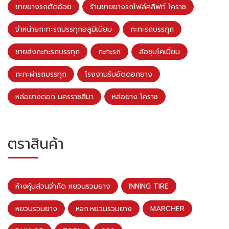
ขายยางรถตัดอ้อย
ร้านขายยางรถโฟล์คลิฟท์ โคราช
จำหน่ายกะทะรถบรรทุกอลูมิเนียม
กะทะรถบรรทุก
ขายส่งกะทะรถบรรทุก
กะทะรถ
ล้อชุบโคเมี่ยม
กะทะผ่ารถบรรทุก
โรงงานรับอัดดอกยาง
หล่อยางดอก นครราชสีมา
หล่อยาง โคราช
ตราสินค้า
ห้างหุ้นส่วนจำกัด หยวนรวมยาง
INNING TIRE
หยวนรวมยาง
หจก.หยวนรวมยาง
MARCHER