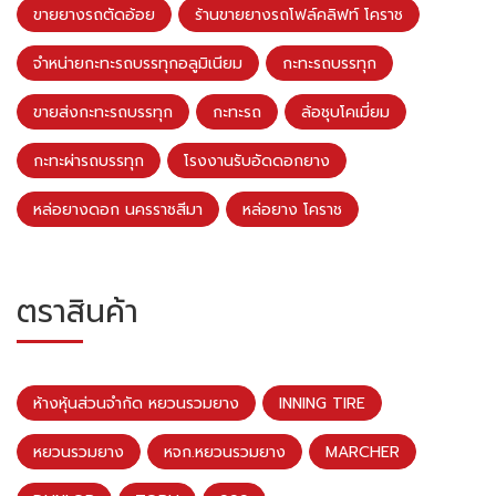
ขายยางรถตัดอ้อย
ร้านขายยางรถโฟล์คลิฟท์ โคราช
จำหน่ายกะทะรถบรรทุกอลูมิเนียม
กะทะรถบรรทุก
ขายส่งกะทะรถบรรทุก
กะทะรถ
ล้อชุบโคเมี่ยม
กะทะผ่ารถบรรทุก
โรงงานรับอัดดอกยาง
หล่อยางดอก นครราชสีมา
หล่อยาง โคราช
ตราสินค้า
ห้างหุ้นส่วนจำกัด หยวนรวมยาง
INNING TIRE
หยวนรวมยาง
หจก.หยวนรวมยาง
MARCHER