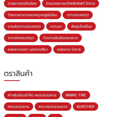
ขายยางรถตัดอ้อย
ร้านขายยางรถโฟล์คลิฟท์ โคราช
จำหน่ายกะทะรถบรรทุกอลูมิเนียม
กะทะรถบรรทุก
ขายส่งกะทะรถบรรทุก
กะทะรถ
ล้อชุบโคเมี่ยม
กะทะผ่ารถบรรทุก
โรงงานรับอัดดอกยาง
หล่อยางดอก นครราชสีมา
หล่อยาง โคราช
ตราสินค้า
ห้างหุ้นส่วนจำกัด หยวนรวมยาง
INNING TIRE
หยวนรวมยาง
หจก.หยวนรวมยาง
MARCHER