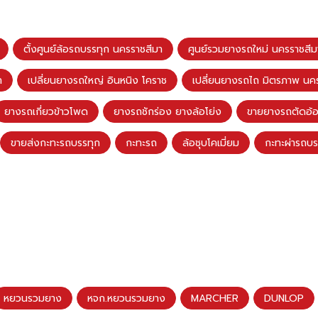
ตั้งศูนย์ล้อรถบรรทุก นครราชสีมา
ศูนย์รวมยางรถใหม่ นครราชสีม
า
เปลี่ยนยางรถใหญ่ อินหนิง โคราช
เปลี่ยนยางรถไถ มิตรภาพ นค
ยางรถเกี่ยวข้าวโพด
ยางรถชักร่อง ยางล้อโย่ง
ขายยางรถตัดอ้
ขายส่งกะทะรถบรรทุก
กะทะรถ
ล้อชุบโคเมี่ยม
กะทะผ่ารถบร
หยวนรวมยาง
หจก.หยวนรวมยาง
MARCHER
DUNLOP