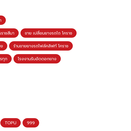
า
รราชสีมา
ขาย เปลี่ยนยางรถไถ โคราช
อย
ร้านขายยางรถโฟล์คลิฟท์ โคราช
รทุก
โรงงานรับอัดดอกยาง
TOPU
999