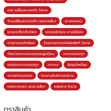
ขาย เปลี่ยนยางรถไถ โคราช
ร้านเปลี่ยนยางรถตัก นครราชสีมา
ยางรถเครน
ยางรถเกี่ยวข้าวโพด
ยางรถชักร่อง ยางล้อโย่ง
ขายยางรถตัดอ้อย
ร้านขายยางรถโฟล์คลิฟท์ โคราช
จำหน่ายกะทะรถบรรทุกอลูมิเนียม
กะทะรถบรรทุก
ขายส่งกะทะรถบรรทุก
กะทะรถ
ล้อชุบโคเมี่ยม
กะทะผ่ารถบรรทุก
โรงงานรับอัดดอกยาง
หล่อยางดอก นครราชสีมา
หล่อยาง โคราช
ตราสินค้า